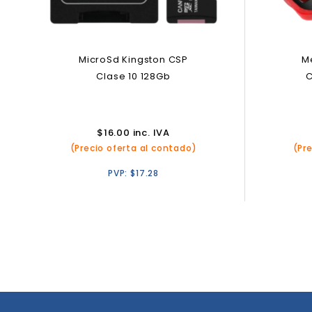
MicroSd Kingston CSP
M
Clase 10 128Gb
C
$
16.00
inc. IVA
(Precio oferta al contado)
(Pr
PVP:
$
17.28