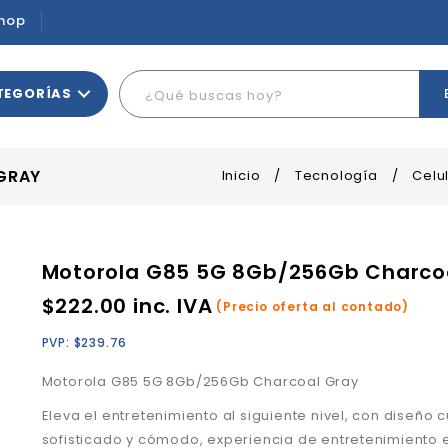
hop
TEGORÍAS
GRAY
Inicio
/
Tecnología
/
Celu
Motorola G85 5G 8Gb/256Gb Charco
$
222.00
inc. IVA
(Precio oferta al contado)
PVP:
$
239.76
Motorola G85 5G 8Gb/256Gb Charcoal Gray
Eleva el entretenimiento al siguiente nivel, con diseño c
sofisticado y cómodo, experiencia de entretenimiento 