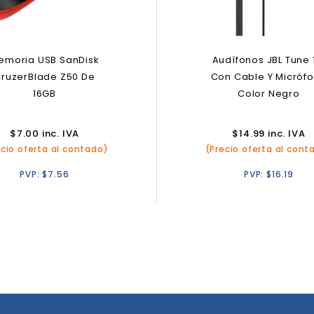
emoria USB SanDisk
Audífonos JBL Tune 
ruzerBlade Z50 De
Con Cable Y Micróf
16GB
Color Negro
$
7.00
inc. IVA
$
14.99
inc. IVA
ecio oferta al contado)
(Precio oferta al cont
PVP:
$
7.56
PVP:
$
16.19