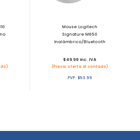
110
Mouse Logitech
ono
Signature M650
Inalámbrico/Bluetooth
$
49.99
inc. IVA
ado)
(Precio oferta al contado)
PVP:
$
53.99