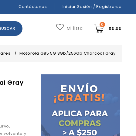
Contáctanos
Iniciar Sesión / Registrarse
0
Mi lista
$
0.00
lares
/
Motorola G85 5G 8Gb/256Gb Charcoal Gray
al Gray
urvo,
envolvente y