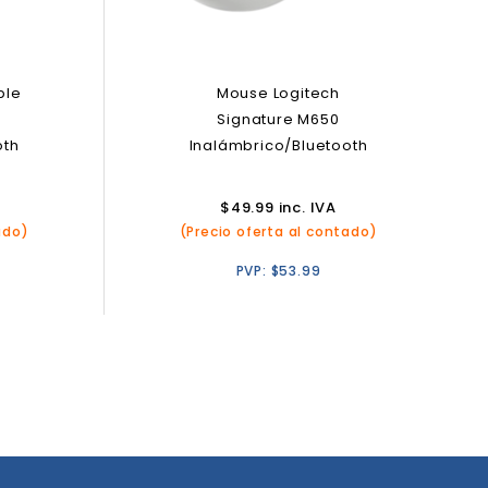
ble
Mouse Logitech
Signature M650
oth
Inalámbrico/Bluetooth
$
49.99
inc. IVA
ado)
(Precio oferta al contado)
PVP:
$
53.99