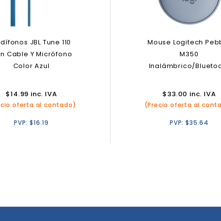
dífonos JBL Tune 110
Mouse Logitech Peb
n Cable Y Micrófono
M350
Color Azul
Inalámbrico/Blueto
$
14.99
inc. IVA
$
33.00
inc. IVA
ecio oferta al contado)
(Precio oferta al cont
PVP:
$
16.19
PVP:
$
35.64