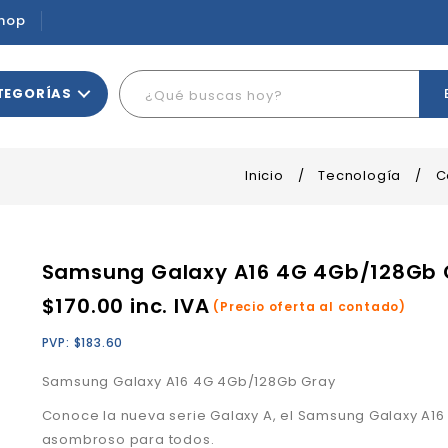
hop
TEGORÍAS
Inicio
/
Tecnología
/
C
Samsung Galaxy A16 4G 4Gb/128Gb 
$
170.00
inc. IVA
(Precio oferta al contado)
PVP:
$
183.60
Samsung Galaxy A16 4G 4Gb/128Gb Gray
Conoce la nueva serie Galaxy A, el Samsung Galaxy A16
asombroso para todos.