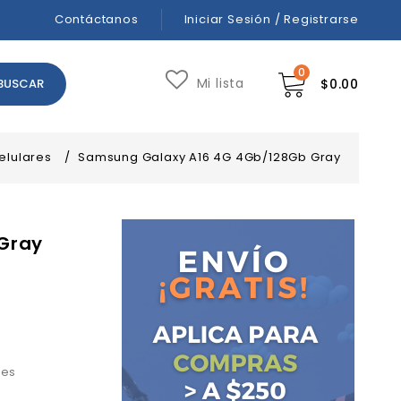
Contáctanos
Iniciar Sesión / Registrarse
0
Mi lista
$
0.00
elulares
/
Samsung Galaxy A16 4G 4Gb/128Gb Gray
Gray
 es