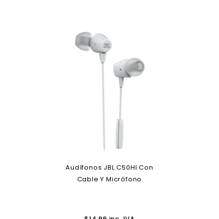
Audífonos JBL C50HI Con
Cable Y Micrófono
$
14.99
inc. IVA