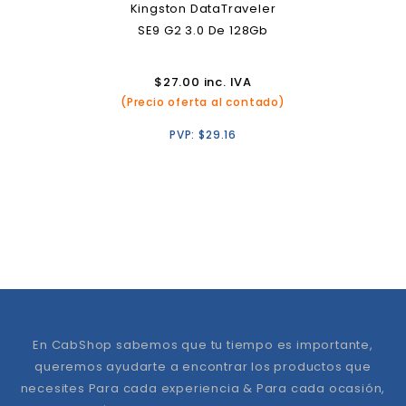
Kingston DataTraveler
SE9 G2 3.0 De 128Gb
$
27.00
inc. IVA
(Precio oferta al contado)
PVP:
$
29.16
En CabShop sabemos que tu tiempo es importante,
queremos ayudarte a encontrar los productos que
necesites Para cada experiencia & Para cada ocasión,