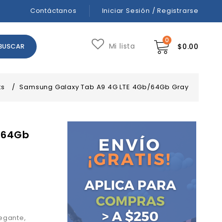
Contáctanos
Iniciar Sesión / Registrarse
0
Mi lista
$
0.00
ts
/
Samsung Galaxy Tab A9 4G LTE 4Gb/64Gb Gray
/64Gb
egante,