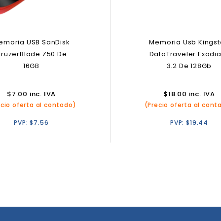
emoria USB SanDisk
Memoria Usb Kings
ruzerBlade Z50 De
DataTraveler Exodi
16GB
3.2 De 128Gb
$
7.00
inc. IVA
$
18.00
inc. IVA
ecio oferta al contado)
(Precio oferta al cont
PVP:
$
7.56
PVP:
$
19.44