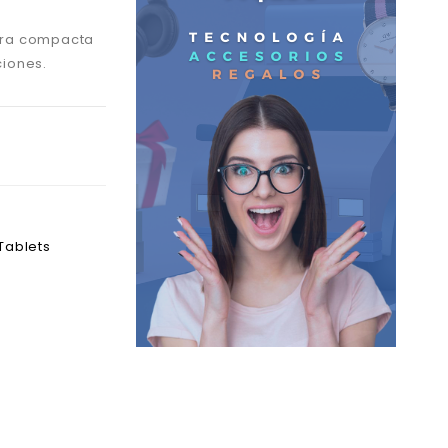
e
ltra compacta
ciones.
Tablets