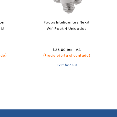
ton
Focos Inteligentes Nexxt
a M
Wifi Pack 4 Unidades
$
25.00
inc. IVA
ado)
(Precio oferta al contado)
PVP:
$
27.00