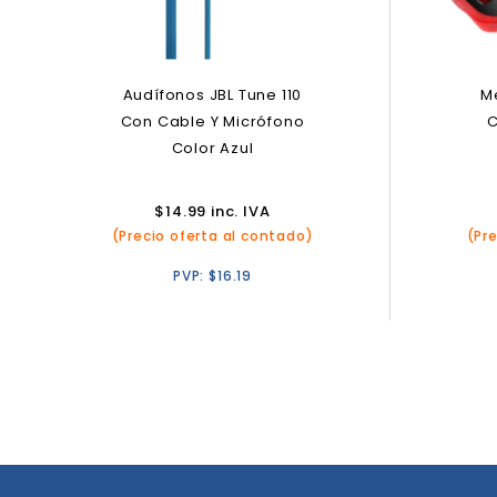
Audífonos JBL Tune 110
M
Con Cable Y Micrófono
C
Color Azul
$
14.99
inc. IVA
(Precio oferta al contado)
(Pr
PVP:
$
16.19