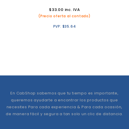
$
33.00
inc. IVA
(Precio oferta al contado)
PVP:
$
35.64
En CabShop sabemos que tu tiempo es importante,
queremos ayudarte a encontrar los productos que
necesites Para cada experiencia & Para cada ocasión,
de manera fácil y segura a tan solo un clic de distancia.