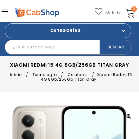
0
Mi lista
CATEGORÍAS
XIAOMI REDMI 15 4G 8GB/256GB TITAN GRAY
Inicio
/
Tecnología
/
Celulares
/
Xiaomi Redmi 15
4G 8Gb/256Gb Titan Gray