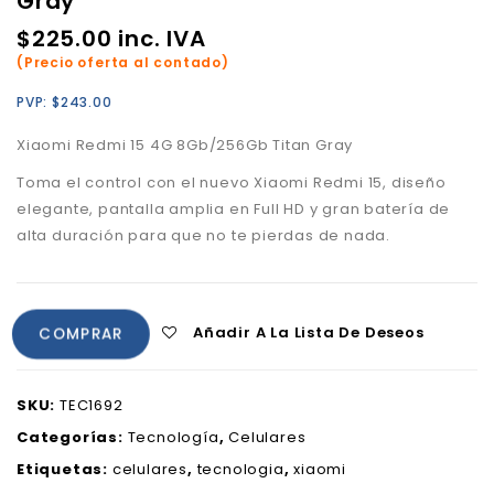
Gray
$
225.00
inc. IVA
(Precio oferta al contado)
PVP:
$
243.00
Xiaomi Redmi 15 4G 8Gb/256Gb Titan Gray
Toma el control con el nuevo Xiaomi Redmi 15, diseño
elegante, pantalla amplia en Full HD y gran batería de
alta duración para que no te pierdas de nada.
Añadir A La Lista De Deseos
COMPRAR
SKU:
TEC1692
Categorías:
Tecnología
,
Celulares
Etiquetas:
celulares
,
tecnologia
,
xiaomi