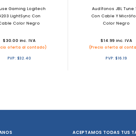
use Gaming Logitech
Audífonos JBL Tune 
G203 LightSync Con
Con Cable Y Micróf
Cable Color Negro
Color Negro
$
30.00
inc. IVA
$
14.99
inc. IVA
ecio oferta al contado)
(Precio oferta al cont
PVP:
$
32.40
PVP:
$
16.19
ANOS
ACEPTAMOS TODAS TUS T