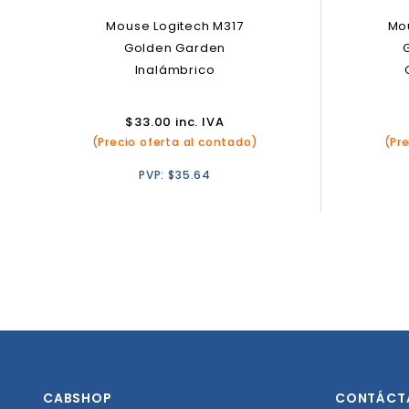
Mouse Logitech M317
Mo
Golden Garden
Inalámbrico
$
33.00
inc. IVA
(Precio oferta al contado)
(Pr
PVP:
$
35.64
CABSHOP
CONTÁCT