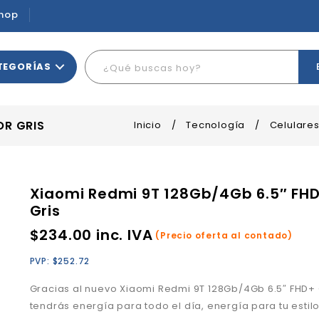
hop
TEGORÍAS
OR GRIS
Inicio
/
Tecnología
/
Celulare
Xiaomi Redmi 9T 128Gb/4Gb 6.5″ FHD
Gris
$
234.00
inc. IVA
(Precio oferta al contado)
PVP:
$
252.72
Gracias al nuevo Xiaomi Redmi 9T 128Gb/4Gb 6.5″ FHD+ C
tendrás energía para todo el día, energía para tu estilo