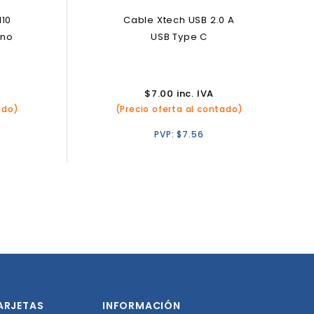
110
Cable Xtech USB 2.0 A
ono
USB Type C
$
7.00
inc. IVA
ado)
(Precio oferta al contado)
PVP:
$
7.56
ARJETAS
INFORMACIÓN