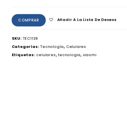
Añadir A La Lista De Deseos
COMPRAR
SKU:
TEC1139
Categorías:
Tecnología
,
Celulares
Etiquetas:
celulares
,
tecnologia
,
xiaomi