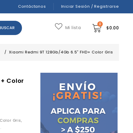
Contáctanos
Iniciar Sesión / Registrarse
0
Mi lista
$
0.00
s
/
Xiaomi Redmi 9T 128Gb/4Gb 6.5″ FHD+ Color Gris
+ Color
olor Gris,
.