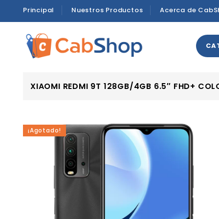
Principal
Nuestros Productos
Acerca de CabS
CA
XIAOMI REDMI 9T 128GB/4GB 6.5″ FHD+ COL
¡Agotado!