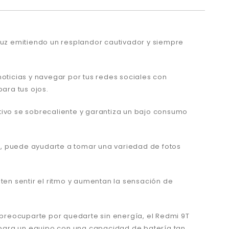
a luz emitiendo un resplandor cautivador y siempre
 noticias y navegar por tus redes sociales con
ara tus ojos.
tivo se sobrecaliente y garantiza un bajo consumo
P, puede ayudarte a tomar una variedad de fotos
ten sentir el ritmo y aumentan la sensación de
preocuparte por quedarte sin energía, el Redmi 9T
 para un equipo con una capacidad de batería tan