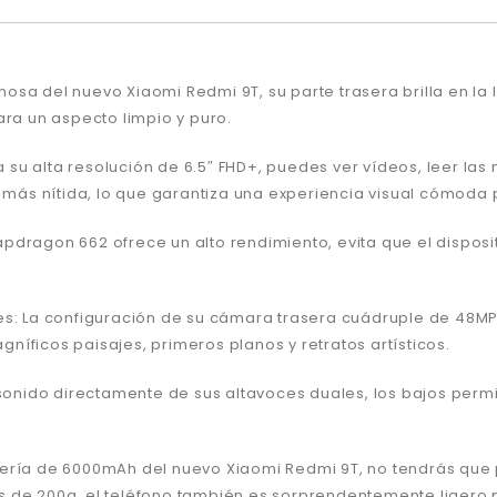
minosa del nuevo Xiaomi Redmi 9T, su parte trasera brilla en l
ara un aspecto limpio y puro.
a su alta resolución de 6.5″ FHD+, puedes ver vídeos, leer las
a más nítida, lo que garantiza una experiencia visual cómoda p
pdragon 662 ofrece un alto rendimiento, evita que el disposi
les: La configuración de su cámara trasera cuádruple de 48M
íficos paisajes, primeros planos y retratos artísticos.
 sonido directamente de sus altavoces duales, los bajos permi
tería de 6000mAh del nuevo Xiaomi Redmi 9T, no tendrás que 
s de 200g, el teléfono también es sorprendentemente ligero