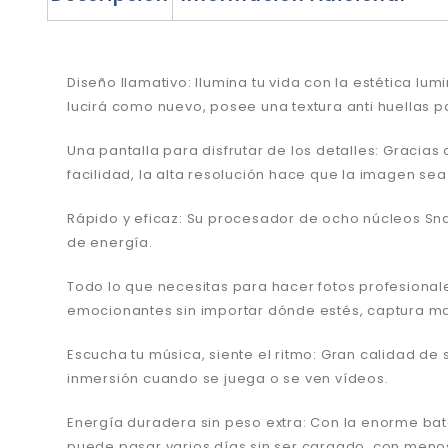
Diseño llamativo: Ilumina tu vida con la estética lu
lucirá como nuevo, posee una textura anti huellas p
Una pantalla para disfrutar de los detalles: Gracias 
facilidad, la alta resolución hace que la imagen se
Rápido y eficaz: Su procesador de ocho núcleos Sna
de energía.
Todo lo que necesitas para hacer fotos profesiona
emocionantes sin importar dónde estés, captura magn
Escucha tu música, siente el ritmo: Gran calidad de
inmersión cuando se juega o se ven vídeos.
Energía duradera sin peso extra: Con la enorme ba
puede pasar varios días sin ser cargado, con meno