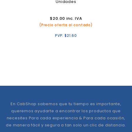
Unidades
$
20.00
inc. IVA
(Precio oferta al contado)
PVP:
$
21.60
En CabShop sabemos que tu tiempo es importante,
queremos ayudarte a encontrar los productos que
necesites Para cada experiencia & Para cada ocasión,
de manera fácil y segura a tan solo un clic de distancia.