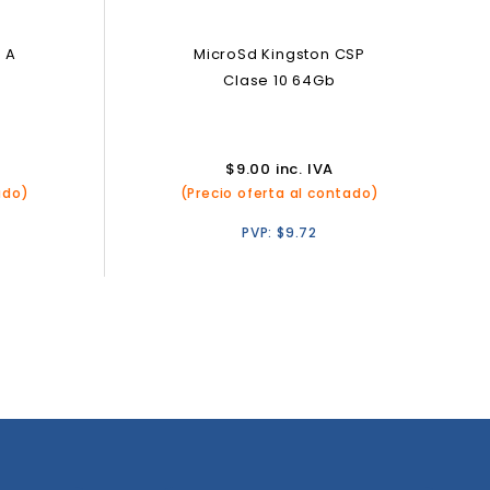
 A
MicroSd Kingston CSP
Clase 10 64Gb
$
9.00
inc. IVA
ado)
(Precio oferta al contado)
PVP:
$
9.72