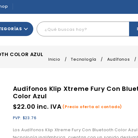
hop
TEGORÍAS
OTH COLOR AZUL
Inicio
/
Tecnología
/
Audífonos
/
Audífonos Klip Xtreme Fury Con Blue
Color Azul
$
22.00
inc. IVA
(Precio oferta al contado)
PVP:
$
23.76
Los Audífonos Klip Xtreme Fury Con Bluetooth Color Azu
tecnología inalámbrica, cuentan con un sonido deslum