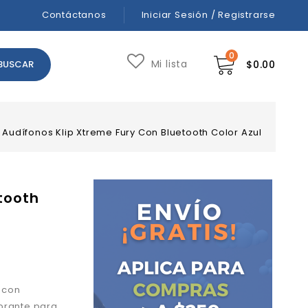
Contáctanos
Iniciar Sesión / Registrarse
0
Mi lista
$
0.00
Audífonos Klip Xtreme Fury Con Bluetooth Color Azul
tooth
l con
brante para