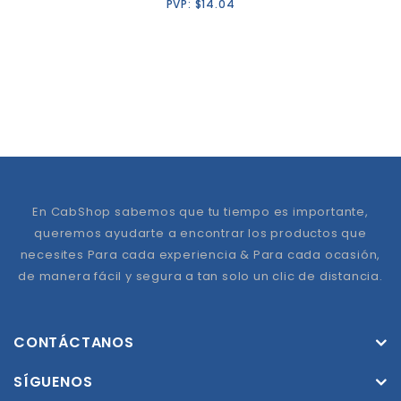
PVP:
$
14.04
En CabShop sabemos que tu tiempo es importante,
queremos ayudarte a encontrar los productos que
necesites Para cada experiencia & Para cada ocasión,
de manera fácil y segura a tan solo un clic de distancia.
CONTÁCTANOS
SÍGUENOS