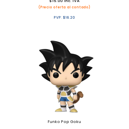
$
15.00
inc. IVA
(Precio oferta al contado)
PVP:
$
16.20
Funko Pop Goku