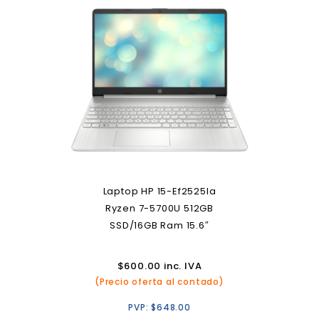
Laptop HP 15-Ef2525la
Ryzen 7-5700U 512GB
SSD/16GB Ram 15.6″
$
600.00
inc. IVA
(Precio oferta al contado)
PVP:
$
648.00