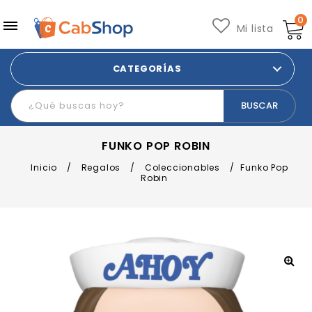
0
Mi lista
CATEGORÍAS
FUNKO POP ROBIN
Inicio
/
Regalos
/
Coleccionables
/
Funko Pop
Robin