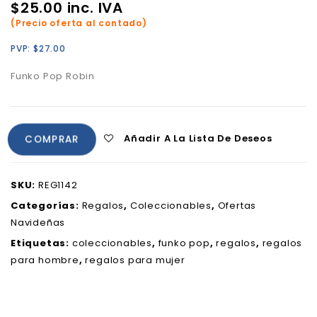
$
25.00
inc. IVA
(Precio oferta al contado)
PVP:
$
27.00
Funko Pop Robin
Añadir A La Lista De Deseos
COMPRAR
SKU:
REG1142
Categorías:
Regalos
,
Coleccionables
,
Ofertas
Navideñas
Etiquetas:
coleccionables
,
funko pop
,
regalos
,
regalos
para hombre
,
regalos para mujer