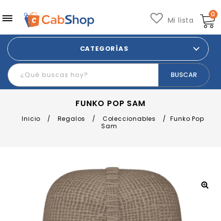
0
Mi lista
CATEGORÍAS
FUNKO POP SAM
Inicio
/
Regalos
/
Coleccionables
/
Funko Pop
Sam