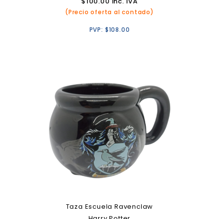
$
100.00
inc. IVA
(Precio oferta al contado)
PVP:
$
108.00
Taza Escuela Ravenclaw
Harry Potter