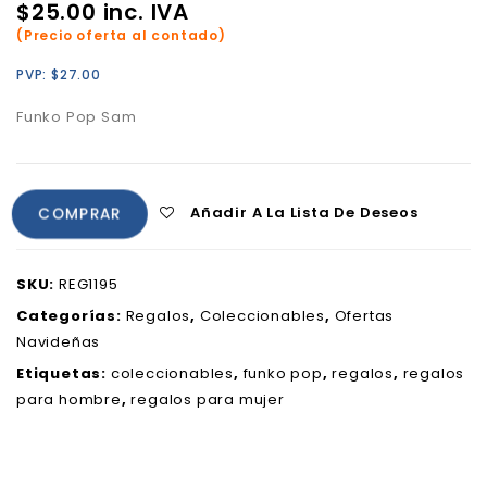
$
25.00
inc. IVA
(Precio oferta al contado)
PVP:
$
27.00
Funko Pop Sam
Añadir A La Lista De Deseos
COMPRAR
SKU:
REG1195
Categorías:
Regalos
,
Coleccionables
,
Ofertas
Navideñas
Etiquetas:
coleccionables
,
funko pop
,
regalos
,
regalos
para hombre
,
regalos para mujer