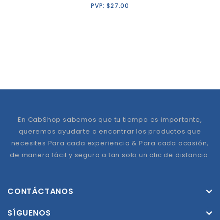
PVP:
$
27.00
En CabShop sabemos que tu tiempo es importante,
queremos ayudarte a encontrar los productos que
necesites Para cada experiencia & Para cada ocasión,
de manera fácil y segura a tan solo un clic de distancia.
CONTÁCTANOS
SÍGUENOS