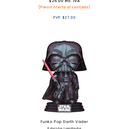
$
25.00
inc. IVA
(Precio oferta al contado)
PVP:
$
27.00
Funko Pop Darth Vader
Edición Limitada