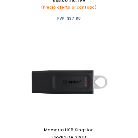
$
35.00
inc. IVA
(Precio oferta al contado)
PVP:
$
37.80
Memoria USB Kingston
Exodia De 32GB