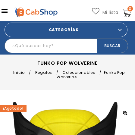
0
Mi lista
CATEGORÍAS
FUNKO POP WOLVERINE
Inicio
/
Regalos
/
Coleccionables
/
Funko Pop
Wolverine
¡Agotado!