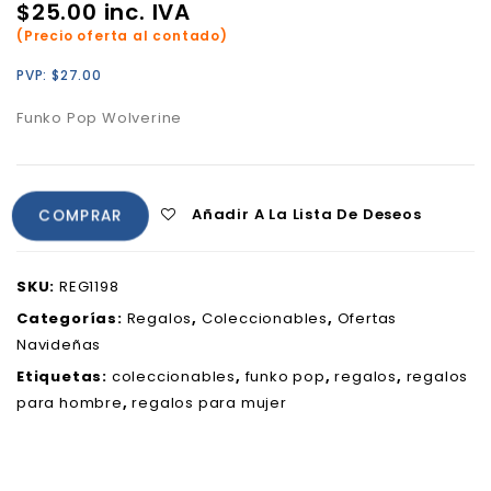
$
25.00
inc. IVA
(Precio oferta al contado)
PVP:
$
27.00
Funko Pop Wolverine
Añadir A La Lista De Deseos
COMPRAR
SKU:
REG1198
Categorías:
Regalos
,
Coleccionables
,
Ofertas
Navideñas
Etiquetas:
coleccionables
,
funko pop
,
regalos
,
regalos
para hombre
,
regalos para mujer