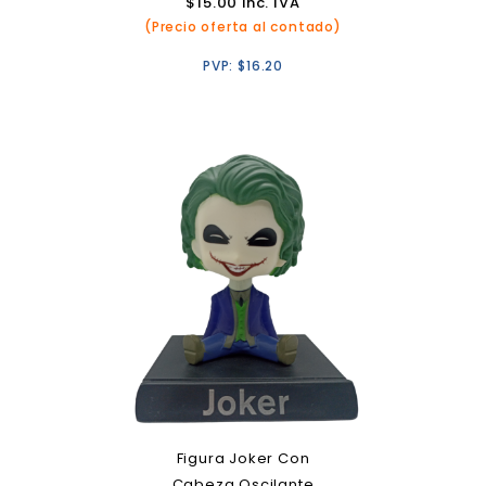
$
15.00
inc. IVA
(Precio oferta al contado)
PVP:
$
16.20
Figura Joker Con
Cabeza Oscilante