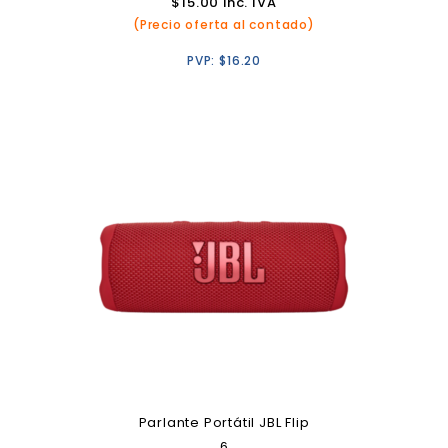
$
15.00
inc. IVA
(Precio oferta al contado)
PVP:
$
16.20
Parlante Portátil JBL Flip
6