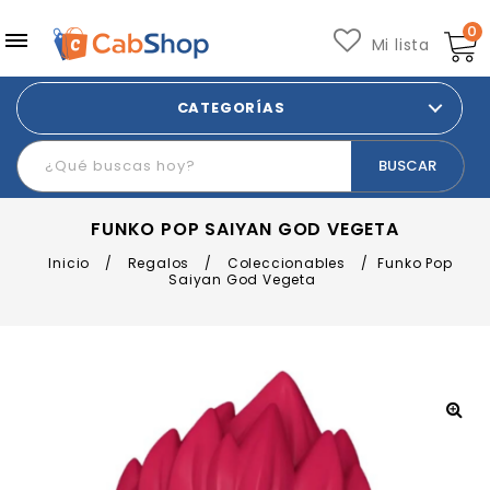
0
Mi lista
CATEGORÍAS
FUNKO POP SAIYAN GOD VEGETA
Inicio
/
Regalos
/
Coleccionables
/
Funko Pop
Saiyan God Vegeta