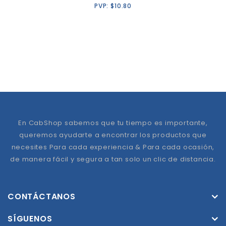
PVP:
$
10.80
En CabShop sabemos que tu tiempo es importante,
queremos ayudarte a encontrar los productos que
necesites Para cada experiencia & Para cada ocasión,
de manera fácil y segura a tan solo un clic de distancia.
CONTÁCTANOS
SÍGUENOS