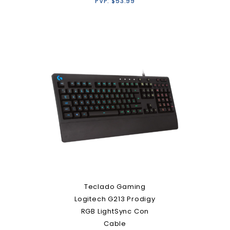
PVP:
$
53.99
Teclado Gaming
Logitech G213 Prodigy
RGB LightSync Con
Cable