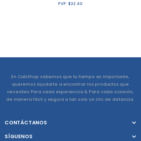
PVP:
$
32.40
En CabShop sabemos que tu tiempo es importante,
queremos ayudarte a encontrar los productos que
necesites Para cada experiencia & Para cada ocasión,
de manera fácil y segura a tan solo un clic de distancia.
CONTÁCTANOS
SÍGUENOS