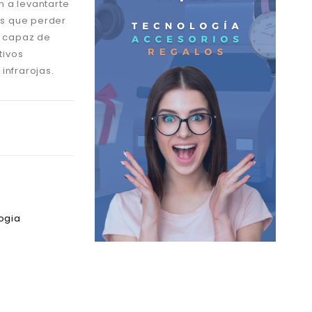
n a levantarte
s que perder
s capaz de
tivos
infrarojas.
ogia