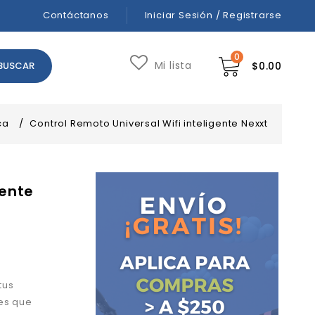
Contáctanos
Iniciar Sesión / Registrarse
0
Mi lista
$
0.00
ca
/
Control Remoto Universal Wifi inteligente Nexxt
gente
tus
es que