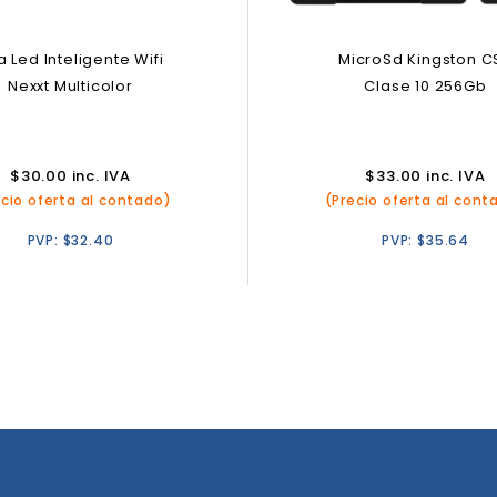
a Led Inteligente Wifi
MicroSd Kingston C
Nexxt Multicolor
Clase 10 256Gb
$
30.00
inc. IVA
$
33.00
inc. IVA
ecio oferta al contado)
(Precio oferta al cont
PVP:
$
32.40
PVP:
$
35.64