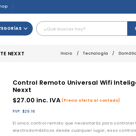
hop
TEGORÍAS
NTE NEXXT
Inicio
/
Tecnología
/
Domóti
Control Remoto Universal Wifi Inteli
Nexxt
$
27.00
inc. IVA
(Precio oferta al contado)
PVP:
$
29.16
El único control remoto que necesitarás para controlar 
electrodomésticos desde cualquier lugar, esos control