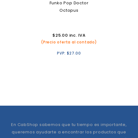
Funko Pop Doctor
Octopus
$
25.00
inc. IVA
(Precio oferta al contado)
PVP:
$
27.00
En CabShop sabemos que tu tiempo es importante,
queremos ayudarte a encontrar los productos que