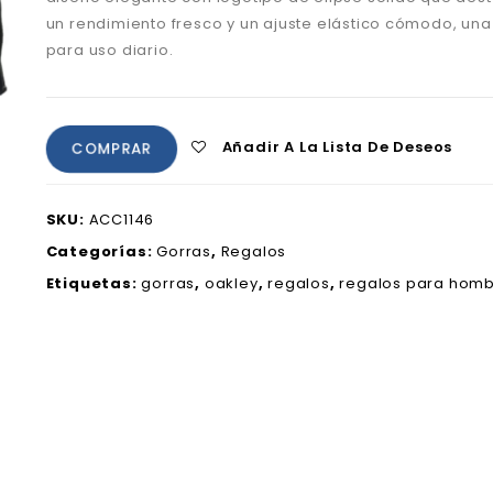
un rendimiento fresco y un ajuste elástico cómodo
,
una
para uso diario.
Añadir A La Lista De Deseos
COMPRAR
SKU:
ACC1146
Categorías:
Gorras
,
Regalos
Etiquetas:
gorras
,
oakley
,
regalos
,
regalos para hom