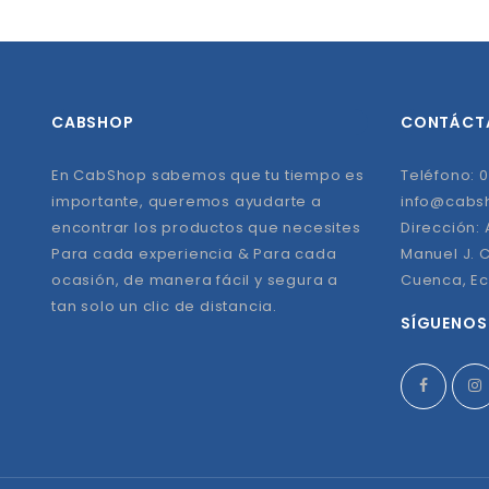
CABSHOP
CONTÁCT
En CabShop sabemos que tu tiempo es
Teléfono: 0
importante, queremos ayudarte a
info@cabs
encontrar los productos que necesites
Dirección:
Para cada experiencia & Para cada
Manuel J. C
ocasión, de manera fácil y segura a
Cuenca, E
tan solo un clic de distancia.
SÍGUENOS