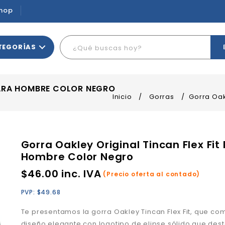
hop
TEGORÍAS
PARA HOMBRE COLOR NEGRO
Inicio
/
Gorras
/
Gorra Oak
Gorra Oakley Original Tincan Flex Fit
Hombre Color Negro
$
46.00
inc. IVA
(Precio oferta al contado)
PVP:
$
49.68
Te presentamos la gorra Oakley Tincan Flex Fit, que co
diseño elegante con logotipo de elipse sólido que des