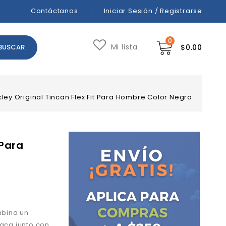
Contáctanos
Iniciar Sesión / Registrarse
0
Mi lista
$
0.00
ley Original Tincan Flex Fit Para Hombre Color Negro
 Para
mbina un
taca junto con