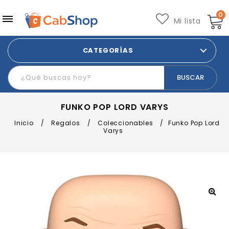
0
Mi lista
CATEGORÍAS
FUNKO POP LORD VARYS
Inicio
/
Regalos
/
Coleccionables
/
Funko Pop Lord
Varys