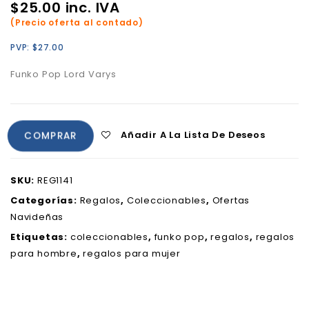
$
25.00
inc. IVA
(Precio oferta al contado)
PVP:
$
27.00
Funko Pop Lord Varys
Añadir A La Lista De Deseos
COMPRAR
SKU:
REG1141
Categorías:
Regalos
,
Coleccionables
,
Ofertas
Navideñas
Etiquetas:
coleccionables
,
funko pop
,
regalos
,
regalos
para hombre
,
regalos para mujer