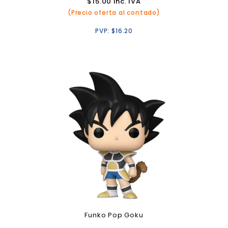
$
15.00
inc. IVA
(Precio oferta al contado)
PVP:
$
16.20
Funko Pop Goku