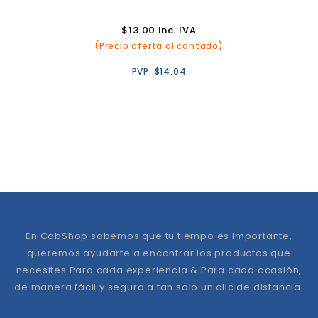
$
13.00
inc. IVA
(Precio oferta al contado)
PVP:
$
14.04
En CabShop sabemos que tu tiempo es importante,
queremos ayudarte a encontrar los productos que
necesites Para cada experiencia & Para cada ocasión,
de manera fácil y segura a tan solo un clic de distancia.