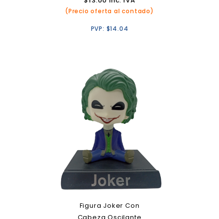
$
13.00
inc. IVA
(Precio oferta al contado)
PVP:
$
14.04
Figura Joker Con
Cabeza Oscilante