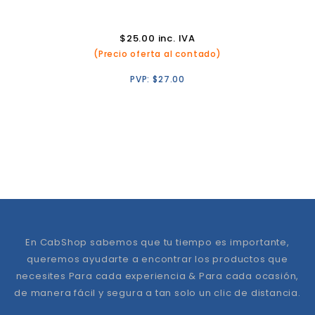
$
25.00
inc. IVA
(Precio oferta al contado)
PVP:
$
27.00
En CabShop sabemos que tu tiempo es importante,
queremos ayudarte a encontrar los productos que
necesites Para cada experiencia & Para cada ocasión,
de manera fácil y segura a tan solo un clic de distancia.