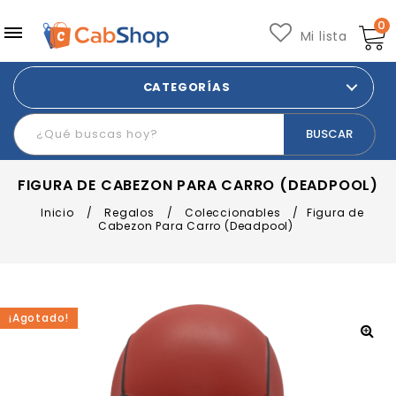
0
Mi lista
CATEGORÍAS
FIGURA DE CABEZON PARA CARRO (DEADPOOL)
Inicio
/
Regalos
/
Coleccionables
/
Figura de
Cabezon Para Carro (Deadpool)
¡Agotado!