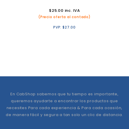
$
25.00
inc. IVA
(Precio oferta al contado)
PVP:
$
27.00
En CabShop sabemos que tu tiempo es importante,
queremos ayudarte a encontrar los productos que
necesites Para cada experiencia & Para cada ocasión,
de manera fácil y segura a tan solo un clic de distancia.