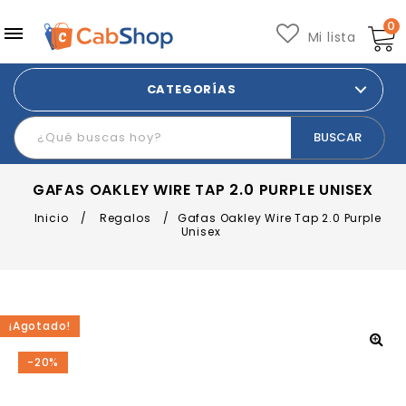
0
Mi lista
CATEGORÍAS
GAFAS OAKLEY WIRE TAP 2.0 PURPLE UNISEX
Inicio
/
Regalos
/
Gafas Oakley Wire Tap 2.0 Purple
Unisex
¡Agotado!
-20%