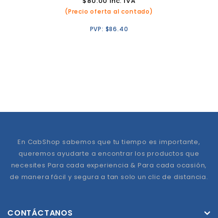
$
80.00
inc. IVA
(Precio oferta al contado)
PVP:
$
86.40
En CabShop sabemos que tu tiempo es importante,
queremos ayudarte a encontrar los productos que
necesites Para cada experiencia & Para cada ocasión,
de manera fácil y segura a tan solo un clic de distancia.
CONTÁCTANOS