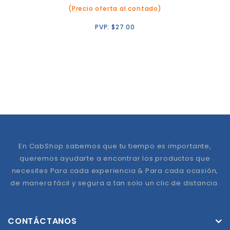
(Precio oferta al contado)
PVP:
$
27.00
En CabShop sabemos que tu tiempo es importante,
queremos ayudarte a encontrar los productos que
necesites Para cada experiencia & Para cada ocasión,
de manera fácil y segura a tan solo un clic de distancia.
CONTÁCTANOS