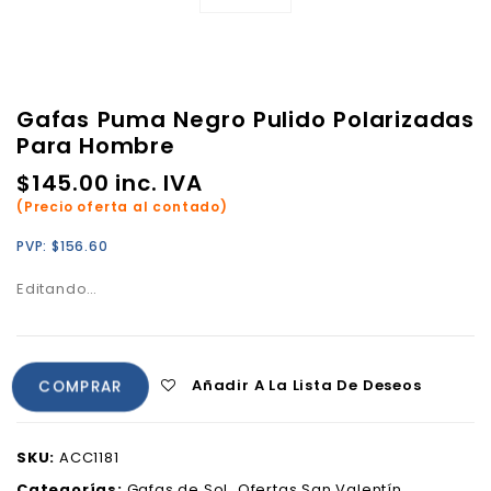
Gafas Puma Negro Pulido Polarizadas
Para Hombre
$
145.00
inc. IVA
(Precio oferta al contado)
PVP:
$
156.60
Editando…
Añadir A La Lista De Deseos
COMPRAR
SKU:
ACC1181
Categorías:
Gafas de Sol
,
Ofertas San Valentín
,