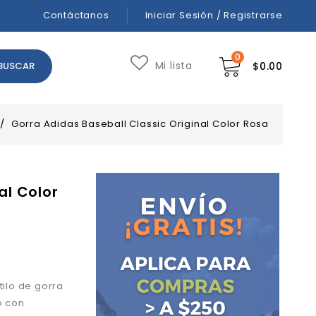
Contáctanos
Iniciar Sesión / Registrarse
0
Mi lista
$
0.00
/
Gorra Adidas Baseball Classic Original Color Rosa
al Color
tilo de gorra
o con