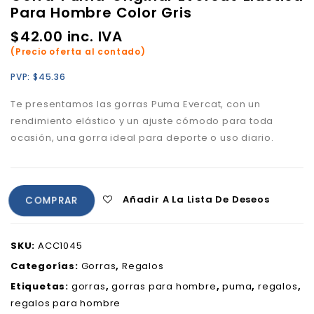
Para Hombre Color Gris
$
42.00
inc. IVA
(Precio oferta al contado)
PVP:
$
45.36
Te presentamos las gorras Puma
Evercat
, con un
rendimiento elástico y un ajuste cómodo para toda
ocasión, una gorra ideal para deporte o uso diario.
Añadir A La Lista De Deseos
COMPRAR
SKU:
ACC1045
Categorías:
Gorras
,
Regalos
Etiquetas:
gorras
,
gorras para hombre
,
puma
,
regalos
,
regalos para hombre