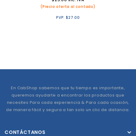
(Precio oferta al contado)
PVP:
$
27.00
En CabShop sabemos que tu tiempo es importante,
queremos ayudarte a encontrar los productos que
necesites Para cada experiencia & Para cada ocasión,
de manera fácil y segura a tan solo un clic de distancia.
CONTÁCTANOS