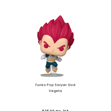
Funko Pop Saiyan God
Vegeta
$
25.00
inc. IVA