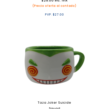
$
25.00
inc. IVA
(Precio oferta al contado)
PVP:
$
27.00
Taza Joker Suicide
Squad