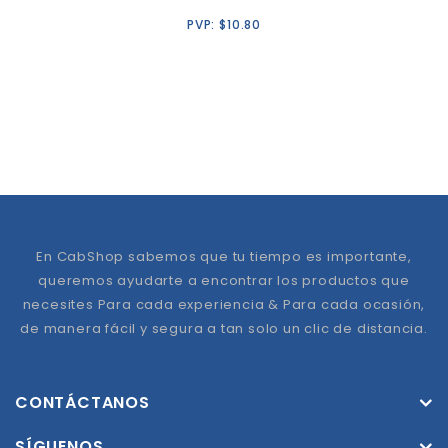
PVP:
$
10.80
En CabShop sabemos que tu tiempo es importante,
queremos ayudarte a encontrar los productos que
necesites Para cada experiencia & Para cada ocasión,
de manera fácil y segura a tan solo un clic de distancia.
CONTÁCTANOS
SÍGUENOS