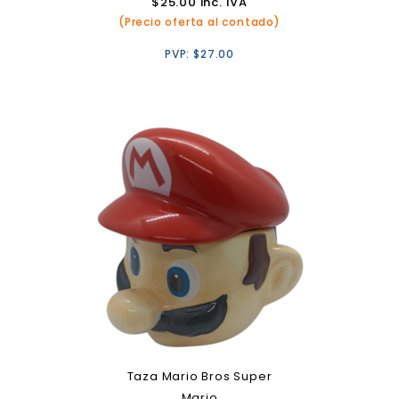
$
25.00
inc. IVA
(Precio oferta al contado)
PVP:
$
27.00
Taza Mario Bros Super
Mario