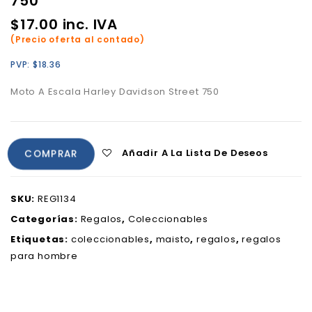
750
$
17.00
inc. IVA
(Precio oferta al contado)
PVP:
$
18.36
Moto A Escala Harley Davidson Street 750
Añadir A La Lista De Deseos
COMPRAR
SKU:
REG1134
Categorías:
Regalos
,
Coleccionables
Etiquetas:
coleccionables
,
maisto
,
regalos
,
regalos
para hombre