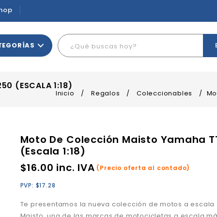
hop
TEGORÍAS
0 (ESCALA 1:18)
Inicio
/
Regalos
/
Coleccionables
/
Mo
Moto De Colección Maisto Yamaha T
(Escala 1:18)
$
16.00
inc. IVA
(Precio oferta al contado)
PVP:
$
17.28
Te presentamos la nueva colección de motos a escala
Maisto, una de las marcas de motocicletas a escala m