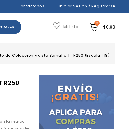
Contáctanos
Iniciar Sesión / Registrarse
0
Mi lista
$
0.00
to de Colección Maisto Yamaha TT R250 (Escala 1:18)
T R250
 en la marca
ás famosas del