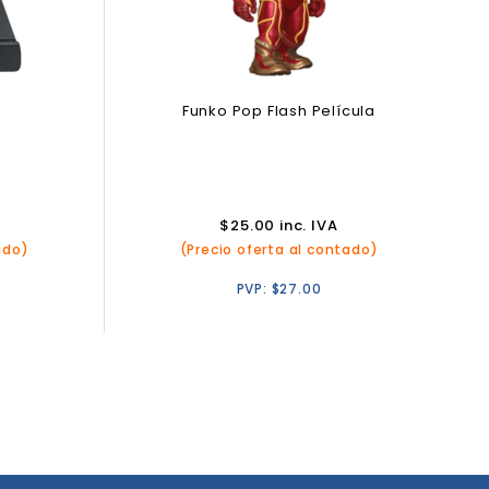
n
Funko Pop Flash Película
e
$
25.00
inc. IVA
ado)
(Precio oferta al contado)
PVP:
$
27.00