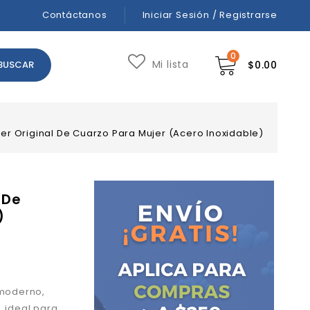
Contáctanos
Iniciar Sesión / Registrarse
0
Mi lista
$
0.00
lver Original De Cuarzo Para Mujer (Acero Inoxidable)
 De
)
 moderno,
, ideal para