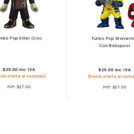
unko Pop Killer Croc
Funko Pop Wolveri
Con Babypool
$
25.00
inc. IVA
$
25.00
inc. IVA
ecio oferta al contado)
(Precio oferta al cont
PVP:
$
27.00
PVP:
$
27.00