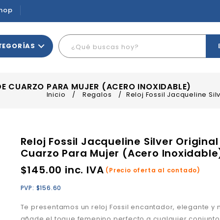
hop
TEGORÍAS
 DE CUARZO PARA MUJER (ACERO INOXIDABLE)
Inicio
/
Regalos
/
Reloj Fossil Jacqueline Si
Reloj Fossil Jacqueline Silver Original
Cuarzo Para Mujer (Acero Inoxidable
$
145.00
inc. IVA
(Precio oferta al contado)
PVP:
$
156.60
Te presentamos un reloj Fossil encantador, elegante y
añade el toque femenino perfecto a cualquier conjunto