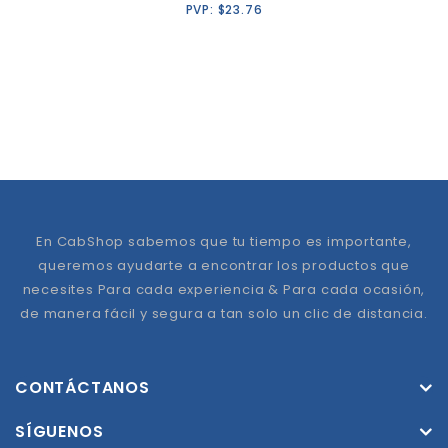
PVP:
$
23.76
En CabShop sabemos que tu tiempo es importante,
queremos ayudarte a encontrar los productos que
necesites Para cada experiencia & Para cada ocasión,
de manera fácil y segura a tan solo un clic de distancia.
CONTÁCTANOS
SÍGUENOS