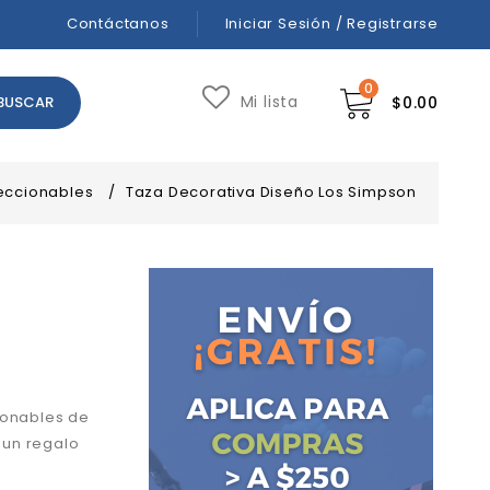
Contáctanos
Iniciar Sesión / Registrarse
0
Mi lista
$
0.00
eccionables
/
Taza Decorativa Diseño Los Simpson
ionables de
 un regalo