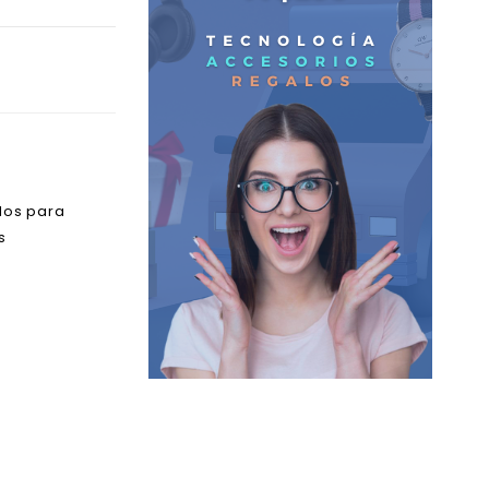
los para
s