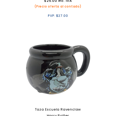
$
25.00
inc. IVA
(Precio oferta al contado)
PVP:
$
27.00
Taza Escuela Ravenclaw
Harry Potter