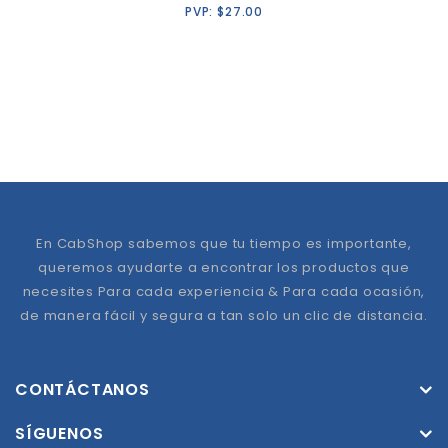
PVP:
$
27.00
En CabShop sabemos que tu tiempo es importante,
queremos ayudarte a encontrar los productos que
necesites Para cada experiencia & Para cada ocasión,
de manera fácil y segura a tan solo un clic de distancia.
CONTÁCTANOS
SÍGUENOS