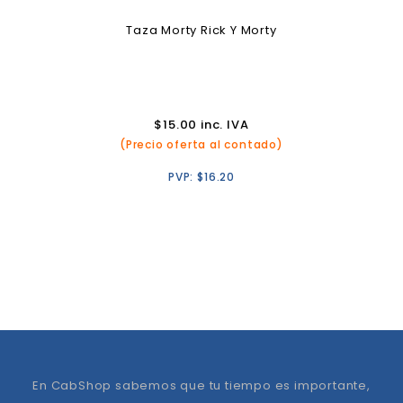
Taza Morty Rick Y Morty
$
15.00
inc. IVA
(Precio oferta al contado)
PVP:
$
16.20
En CabShop sabemos que tu tiempo es importante,