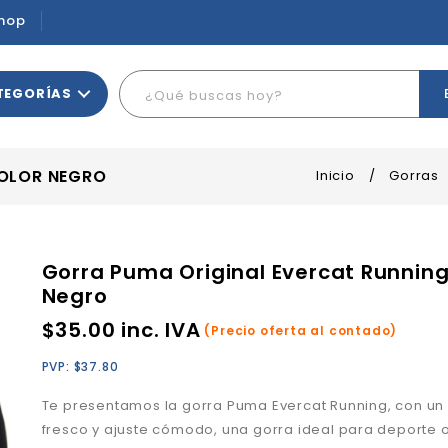
hop
TEGORÍAS
COLOR NEGRO
Inicio
/
Gorras
Gorra Puma Original Evercat Running
Negro
$
35.00
inc. IVA
(Precio oferta al contado)
PVP:
$
37.80
Te presentamos la gorra Puma
Evercat Running
, con un
fresco y ajuste cómodo, una gorra ideal para deporte o