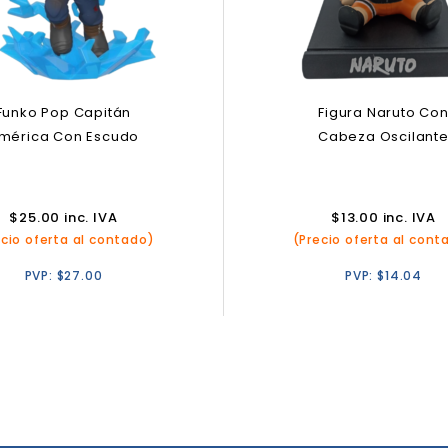
Funko Pop Capitán
Figura Naruto Co
mérica Con Escudo
Cabeza Oscilant
$
25.00
inc. IVA
$
13.00
inc. IVA
ecio oferta al contado)
(Precio oferta al cont
PVP:
$
27.00
PVP:
$
14.04