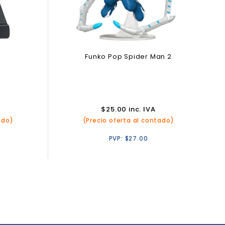
n
Funko Pop Spider Man 2
e
$
25.00
inc. IVA
ado)
(Precio oferta al contado)
PVP:
$
27.00