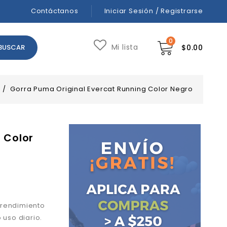
Contáctanos
Iniciar Sesión / Registrarse
0
Mi lista
$
0.00
/
Gorra Puma Original Evercat Running Color Negro
 Color
 rendimiento
 uso diario.