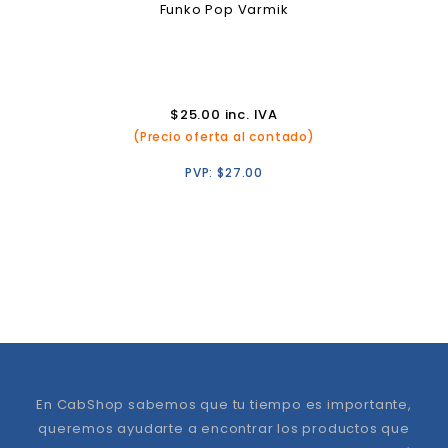
Funko Pop Varmik
$
25.00
inc. IVA
(Precio oferta al contado)
PVP:
$
27.00
En CabShop sabemos que tu tiempo es importante,
queremos ayudarte a encontrar los productos que