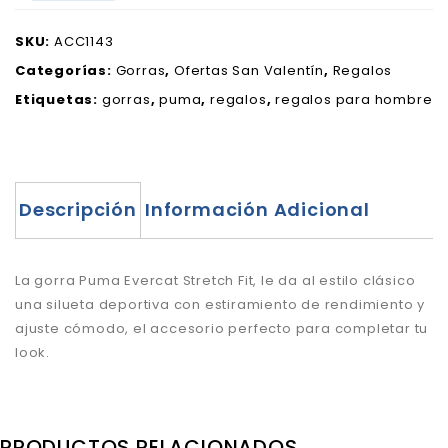
SKU:
ACC1143
Categorías:
Gorras
,
Ofertas San Valentín
,
Regalos
Etiquetas:
gorras
,
puma
,
regalos
,
regalos para hombre
Descripción
Información Adicional
La gorra Puma Evercat Stretch Fit, le da al estilo clásico
una silueta deportiva con estiramiento de rendimiento y
ajuste cómodo, el
accesorio perfecto para completar tu
look.
PRODUCTOS RELACIONADOS