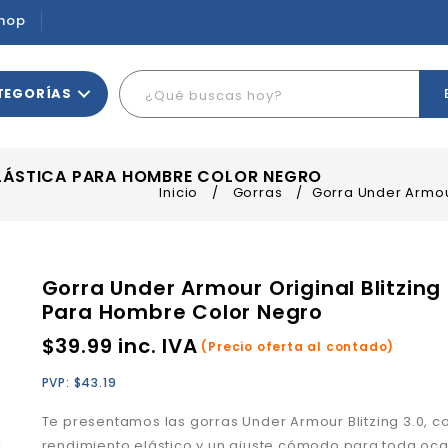
hop
TEGORÍAS
ELÁSTICA PARA HOMBRE COLOR NEGRO
Inicio
/
Gorras
/
Gorra Under Armour
Gorra Under Armour Original Blitzing 
Para Hombre Color Negro
$
39.99
inc. IVA
(Precio oferta al contado)
PVP:
$
43.19
Te presentamos las gorras
Under Armour Blitzing 3.0,
c
rendimiento elástico y un ajuste cómodo para toda oca