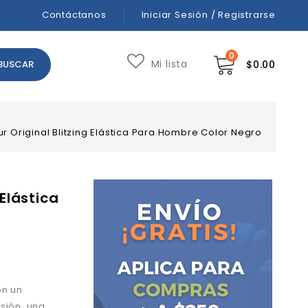
Contáctanos
Iniciar Sesión / Registrarse
0
Mi lista
$
0.00
 Original Blitzing Elástica Para Hombre Color Negro
Elástica
on un
sión, una