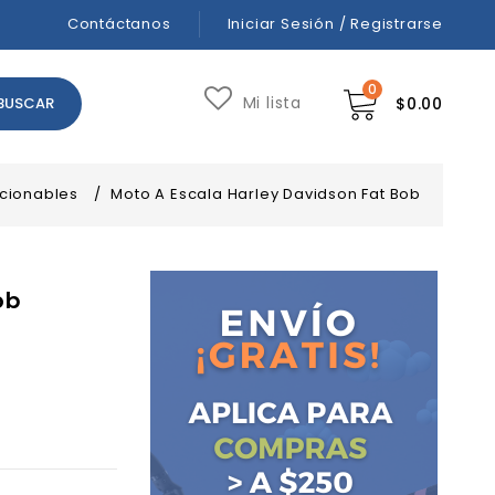
Contáctanos
Iniciar Sesión / Registrarse
0
Mi lista
$
0.00
cionables
/
Moto A Escala Harley Davidson Fat Bob
ob