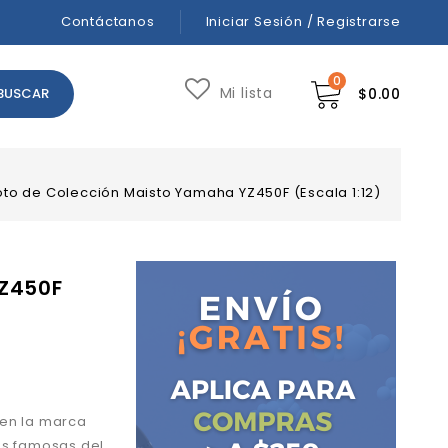
Contáctanos
Iniciar Sesión / Registrarse
0
Mi lista
$
0.00
to de Colección Maisto Yamaha YZ450F (Escala 1:12)
YZ450F
 en la marca
ás famosas del