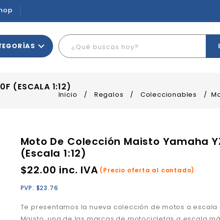
hop
TEGORÍAS
F (ESCALA 1:12)
Inicio
/
Regalos
/
Coleccionables
/
Mo
Moto De Colección Maisto Yamaha 
(Escala 1:12)
$
22.00
inc. IVA
(Precio oferta al contado)
PVP:
$
23.76
Te presentamos la nueva colección de motos a escala
Maisto, una de las marcas de motocicletas a escala m