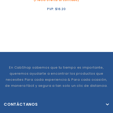
PVP:
$
16.20
En CabShop sabemos que tu tiempo es importante,
queremos ayudarte a encontrar los productos que
necesites Para cada experiencia & Para cada ocasión,
de manera fácil y segura a tan solo un clic de distancia.
CONTÁCTANOS