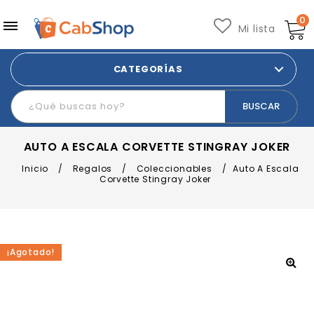
0
Mi lista
CATEGORÍAS
AUTO A ESCALA CORVETTE STINGRAY JOKER
Inicio
/
Regalos
/
Coleccionables
/
Auto A Escala
Corvette Stingray Joker
¡Agotado!