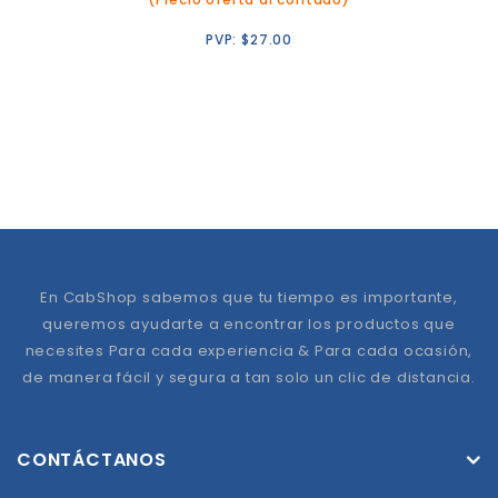
PVP:
$
27.00
En CabShop sabemos que tu tiempo es importante,
queremos ayudarte a encontrar los productos que
necesites Para cada experiencia & Para cada ocasión,
de manera fácil y segura a tan solo un clic de distancia.
CONTÁCTANOS