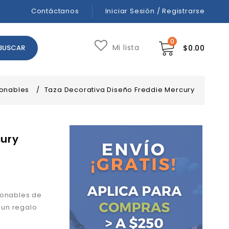
Contáctanos
Iniciar Sesión / Registrarse
0
Mi lista
$
0.00
onables
/
Taza Decorativa Diseño Freddie Mercury
cury
ionables de
 un regalo