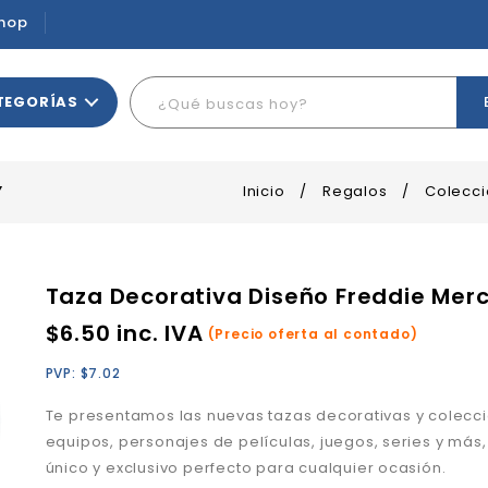
hop
TEGORÍAS
Y
Inicio
/
Regalos
/
Colecci
Taza Decorativa Diseño Freddie Mer
$
6.50
inc. IVA
(Precio oferta al contado)
PVP:
$
7.02
Te presentamos las nuevas tazas decorativas y colecc
equipos, personajes de películas, juegos, series y más,
único y exclusivo perfecto para cualquier ocasión.