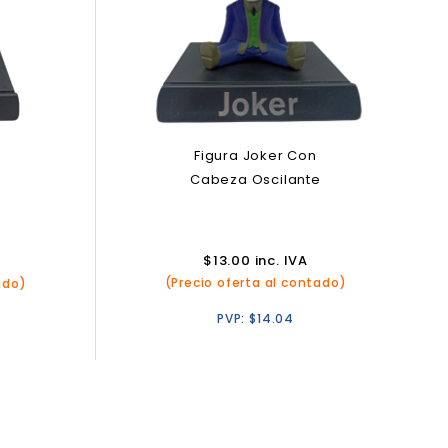
Figura Joker Con
n
Cabeza Oscilante
e
$
13.00
inc. IVA
(Precio oferta al contado)
ado)
PVP:
$
14.04