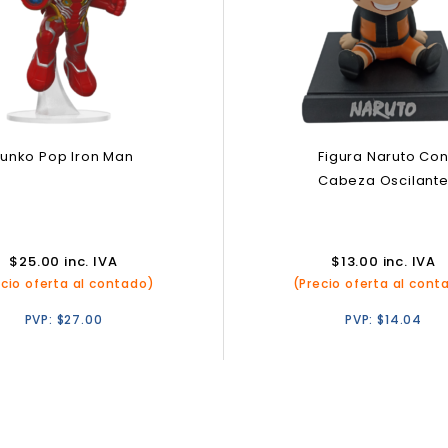
Funko Pop Iron Man
Figura Naruto Co
Cabeza Oscilant
$
25.00
inc. IVA
$
13.00
inc. IVA
ecio oferta al contado)
(Precio oferta al cont
PVP:
$
27.00
PVP:
$
14.04