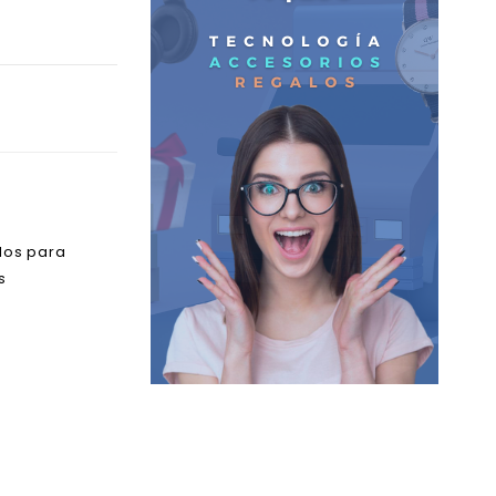
los para
s